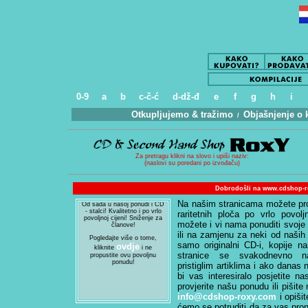
0-9
a
b
c-č-ć
d-dž-đ
e
f
g
h
i
Otkupljujemo & tražimo
Objašnjenje o 
.
/
..
Za pretragu klikni na slovo i upiši naziv:
(naslovi su poredani po izvođaču)
NOVO U PONUDI!
Dobrodošli na www.cdshop-ro
Od sada u našoj ponudi i CD
Na našim stranicama možete pron
- stalci! Kvalitetno i po vrlo
povoljnoj cijeni! Sniženje za
raritetnih ploča po vrlo povol
članove!
možete i vi nama ponuditi svoje 
Pogledajte više o tome,
ili na zamjenu za neki od naših 
ovdje
kliknite
i ne
samo originalni CD-i, kopije na
propustite ovu povoljnu
stranice se svakodnevno n
ponudu!
pristiglim artiklima i ako danas 
bi vas interesiralo posjetite n
provjerite našu ponudu ili pišite
info@cdshop-roxy.com
i opišit
ćemo se potruditi da za vas prona