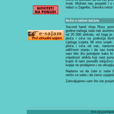
imati. Možete nas posjetiti i 
nalazi u Zagrebu, Savska cesta 
Nešto o našem dućanu
Second hand shop Roxy posto
godina našega rada naš asortima
od 20 000 artikala, od čega je i 
ploča i cd-a sa područja bivše
cijeloga svijeta. Mi smo uvijek 
ploča i cd-a od vas, naravn
odličnom stanju i da nas konta
nam bilo što pošaljete kako bi 
vrijednost artikla koji nam po
kupiti ili nam ponuditi isključiv
kopije ne prodajemo i ne otkuplj
Nadamo se da ćete iz naše ši
nešto za sebe i da ćemo uspiješn
Zahvaljujemo vam što ste posjeti
CD & Second Hand 